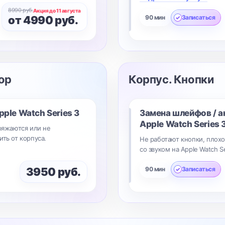
8990 руб.
Акция до 11 августа
от 4990 руб.
90 мин
Записаться
ор
Корпус. Кнопки
pple Watch Series 3
Замена шлейфов / а
Apple Watch Series 
зряжаются или не
ить от корпуса.
Не работают кнопки, плохо
со звуком на Apple Watch Se
3950 руб.
90 мин
Записаться