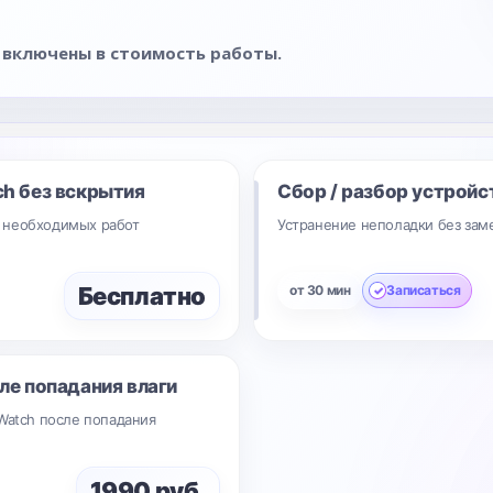
 включены в стоимость работы.
ch без вскрытия
Сбор / разбор устройс
 необходимых работ
Устранение неполадки без зам
Бесплатно
от 30 мин
Записаться
ле попадания влаги
Watch после попадания
1990 руб.