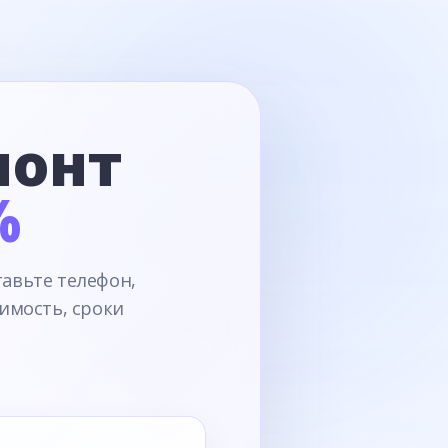
монт
%
тавьте телефон,
имость, сроки