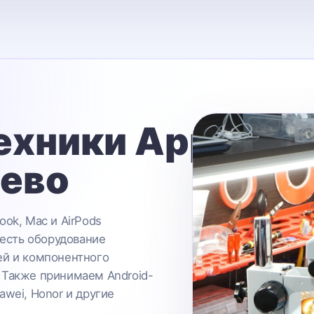
ехники Apple
ьево
ook, Mac и AirPods
 есть оборудование
ей и компонентного
 Также принимаем Android-
awei, Honor и другие