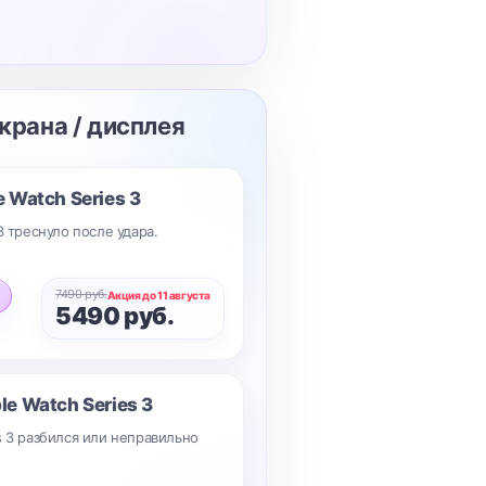
экрана / дисплея
 Watch Series 3
3 треснуло после удара.
7490 руб.
Акция до 11 августа
5490 руб.
le Watch Series 3
s 3 разбился или неправильно