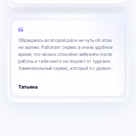
Мальчики хорошие у вас сидят, как только
будет возможность-приду к вам, чтобы
заменить еще одну запчасть! Спасибо
за ответсвенный подход к работе.
Марина