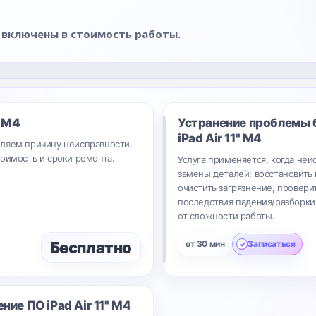
 включены в стоимость работы.
" M4
Устранение проблемы 
iPad Air 11" M4
ляем причину неисправности.
тоимость и сроки ремонта.
Услуга применяется, когда неи
замены деталей: восстановить 
очистить загрязнение, провери
последствия падения/разборки.
от сложности работы.
Бесплатно
от 30 мин
Записаться
ение ПО
iPad Air 11" M4