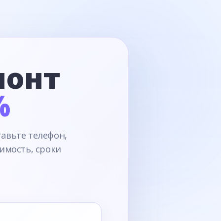
монт
%
тавьте телефон,
имость, сроки