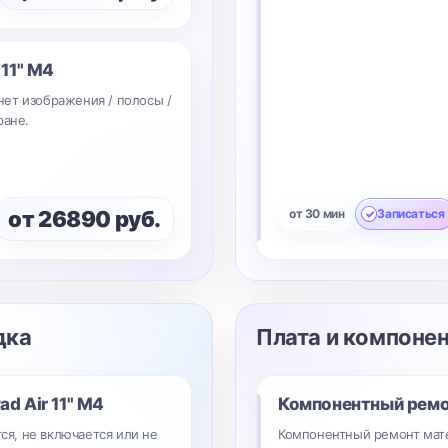
 11" M4
/ нет изображения / полосы /
ране.
от 26890 руб.
от 30 мин
Записаться
дка
Плата и компоне
Pad Air 11" M4
Компонентный рем
тся, не включается или не
Компонентный ремонт мате