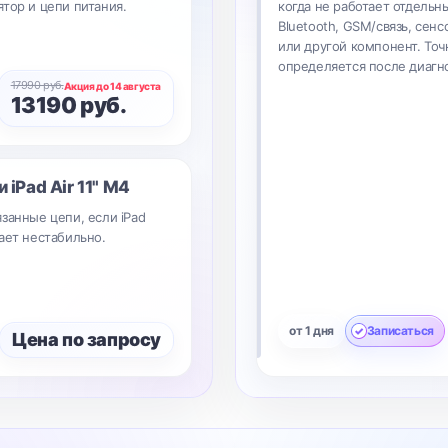
тор и цепи питания.
когда не работает отдельны
Bluetooth, GSM/связь, сенс
или другой компонент. Точ
определяется после диагн
17990 руб.
Акция до 14 августа
13190 руб.
ки
iPad Air 11" M4
занные цепи, если iPad
ает нестабильно.
от 1 дня
Записаться
Цена по запросу