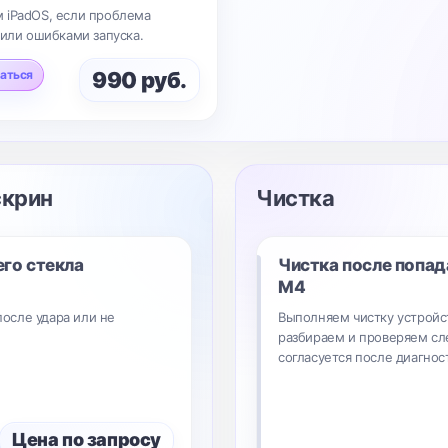
 iPadOS, если проблема
 или ошибками запуска.
аться
990 руб.
скрин
Чистка
его стекла
Чистка после попад
M4
 после удара или не
Выполняем чистку устройст
разбираем и проверяем сл
согласуется после диагнос
Цена по запросу