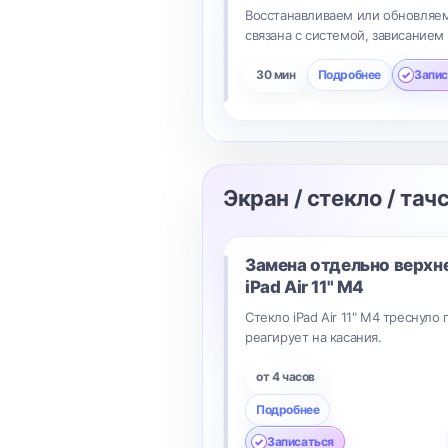
Восстанавливаем или обновляем
связана с системой, зависанием
30 мин
Подробнее
Запис
Экран / стекло / тач
Замена отдельно верхн
iPad Air 11" M4
Стекло iPad Air 11" M4 треснуло
реагирует на касания.
от 4 часов
Подробнее
Записаться