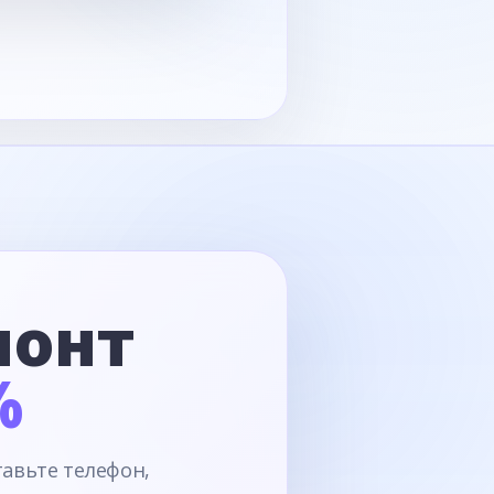
монт
%
тавьте телефон,