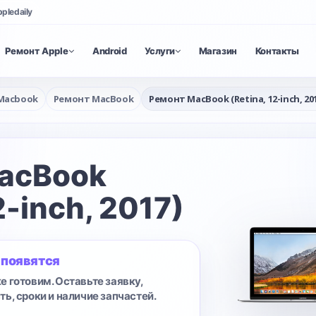
ppledaily
Ремонт Apple
Android
Услуги
Магазин
Контакты
Macbook
Ремонт MacBook
Ремонт MacBook (Retina, 12-inch, 201
acBook
2-inch, 2017)
 появятся
е готовим. Оставьте заявку,
ть, сроки и наличие запчастей.