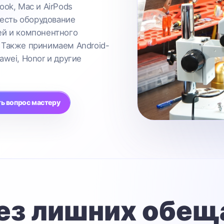
ook, Mac и AirPods
 есть оборудование
ей и компонентного
 Также принимаем Android-
awei, Honor и другие
ь вопрос мастеру
ез лишних обещ