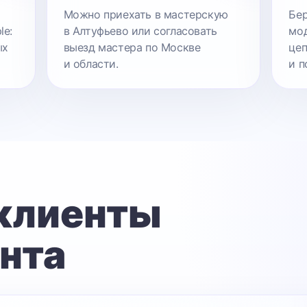
Можно приехать в мастерскую
Бер
le:
в Алтуфьево или согласовать
мод
ых
выезд мастера по Москве
цеп
и области.
и п
 клиенты
нта