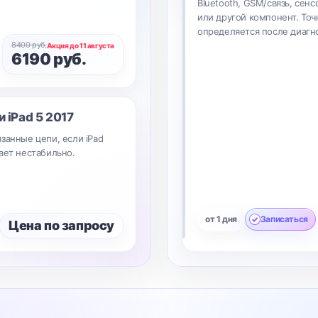
Bluetooth, GSM/связь, сенс
или другой компонент. Точ
определяется после диагн
8400 руб.
Акция до 11 августа
6190 руб.
ки
iPad 5 2017
занные цепи, если iPad
ает нестабильно.
от 1 дня
Записаться
Цена по запросу