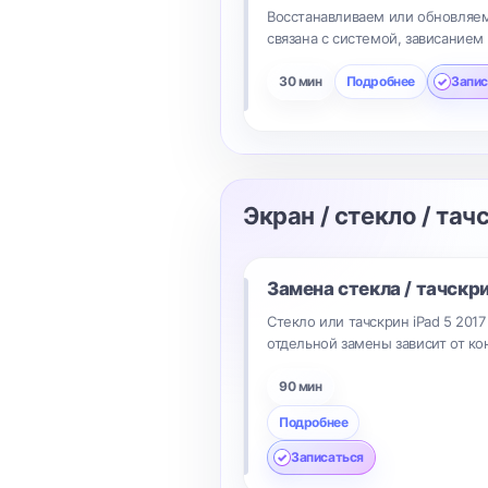
Восстанавливаем или обновляем
связана с системой, зависанием
30 мин
Подробнее
Запис
Экран / стекло / тач
Замена стекла / тачскр
Стекло или тачскрин iPad 5 20
отдельной замены зависит от к
90 мин
Подробнее
Записаться