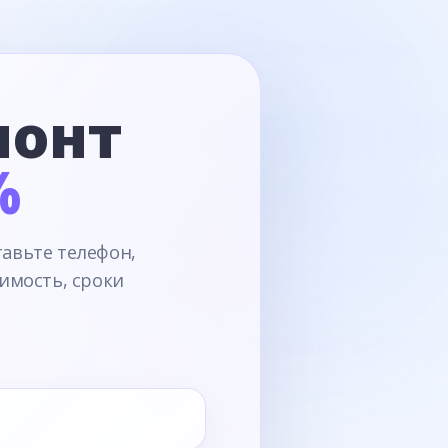
монт
%
тавьте телефон,
имость, сроки