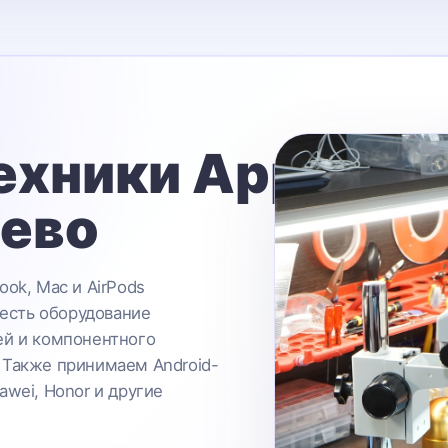
ехники Apple
ьево
ook, Mac и AirPods
 есть оборудование
ей и компонентного
 Также принимаем Android-
awei, Honor и другие