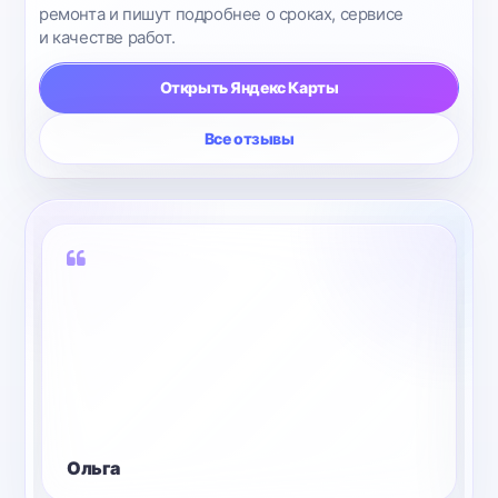
ремонта и пишут подробнее о сроках, сервисе
и качестве работ.
Открыть Яндекс Карты
Все отзывы
После ремонта, сохранили все данные. Всё
отремонтировали оперативно и качественно,
по завершению работ отзвонились
и приемлемая цена. Я осталась очень
довольна. Главное что ремонт
не потребовался, обошлись су..
Ольга