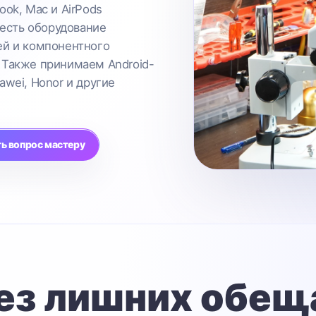
ook, Mac и AirPods
 есть оборудование
ей и компонентного
 Также принимаем Android-
awei, Honor и другие
ь вопрос мастеру
ез лишних обещ