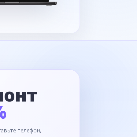
монт
%
тавьте телефон,