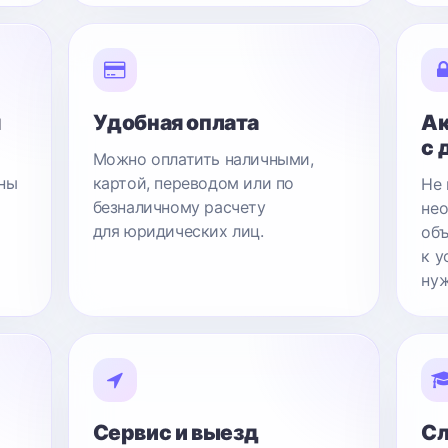
я
Удобная оплата
Ак
с 
Можно оплатить наличными,
ны
картой, переводом или по
Не 
безналичному расчету
нео
для юридических лиц.
объ
к у
нуж
Сервис и выезд
Сл