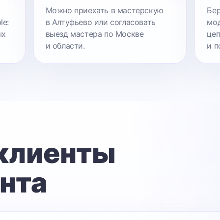
Можно приехать в мастерскую
Бер
le:
в Алтуфьево или согласовать
мод
ых
выезд мастера по Москве
цеп
и области.
и п
 клиенты
нта