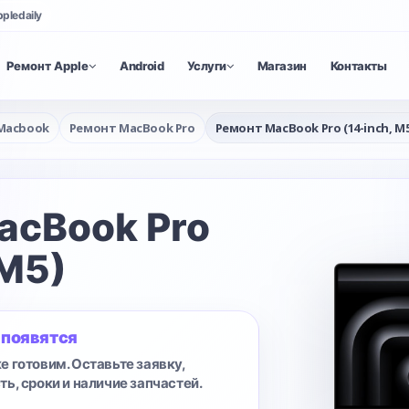
ppledaily
Ремонт Apple
Android
Услуги
Магазин
Контакты
Macbook
Ремонт MacBook Pro
Ремонт MacBook Pro (14-inch, M5
acBook Pro
 M5)
 появятся
е готовим. Оставьте заявку,
ть, сроки и наличие запчастей.