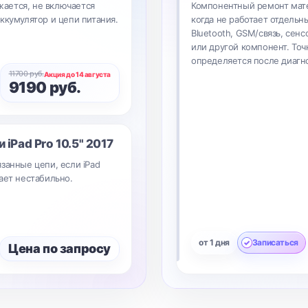
яжается, не включается
Компонентный ремонт мате
ккумулятор и цепи питания.
когда не работает отдельны
Bluetooth, GSM/связь, сенс
или другой компонент. Точ
определяется после диагн
11700 руб.
Акция до 14 августа
9190 руб.
ки
iPad Pro 10.5" 2017
занные цепи, если iPad
ает нестабильно.
от 1 дня
Записаться
Цена по запросу