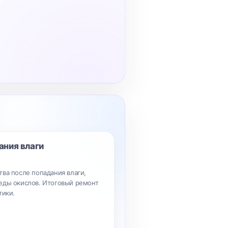
ания влаги
ва после попадания влаги,
еды окислов. Итоговый ремонт
тики.