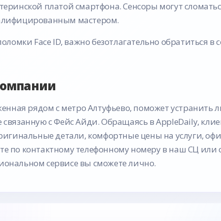
еринской платой смартфона. Сенсоры могут сломаться 
алифицированным мастером.
ломки Face ID, важно безотлагательно обратиться в 
компании
енная рядом с метро Алтуфьево, поможет устранить 
ле связанную с Фейс Айди. Обращаясь в AppleDaily, кл
игинальные детали, комфортные цены на услуги, о
ите по контактному телефонному номеру в наш СЦ или 
сиональном сервисе вы сможете лично.