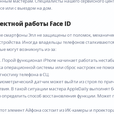
нным мастерам. Специалисты нашего сервисного цен
се или с выездом на дом.
ктной работы Face ID
 смартфоны Эпл не защищены от поломок, механиче
стройства. Иногда владельцы телефонов сталкиваютс
ые могут возникнуть из-за:
 Порой функционал iPhone начинает работать нестаб
ка операционной системы или сброс настроек не помо
ностику телефона в СЦ.
иометрический датчик может выйти из строя по причи
вия. В такой ситуации мастера AppleDaily выполнят 
о определить способ восстановления функции. Может 
Этот элемент Айфона состоит из ИК-камеры и проектора