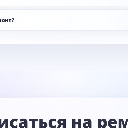
монт?
исаться на ре