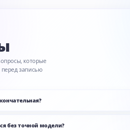
е
ы
вопросы, которые
 перед записью
окончательная?
ся без точной модели?