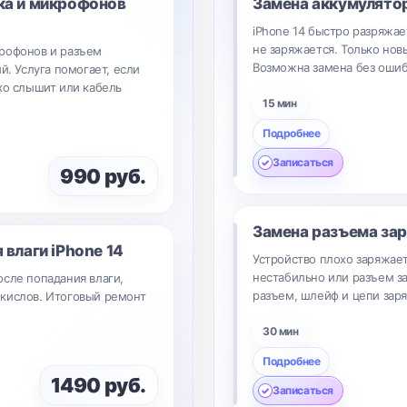
ка и микрофонов
Замена аккумулято
iPhone 14 быстро разряжае
не заряжается. Только но
крофонов и разъем
Возможна замена без ошиб
й. Услуга помогает, если
хо слышит или кабель
15 мин
Подробнее
Записаться
990 руб.
Замена разъема за
я влаги
iPhone 14
Устройство плохо заряжает
нестабильно или разъем з
осле попадания влаги,
разъем, шлейф и цепи заря
кислов. Итоговый ремонт
30 мин
Подробнее
1490 руб.
Записаться