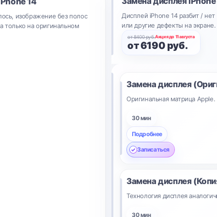
Замена дисплея
iPhone
iPhone 14
Дисплей iPhone 14 разбит / нет
лось, изображение без полос
или другие дефекты на экране.
на только на оригинальном
от 8400 руб.
Акция до 11 августа
от 6190 руб.
Замена дисплея (Ориг
Оригинальная матрица Apple.
30 мин
Подробнее
Записаться
Замена дисплея (Копи
Технология дисплея аналогич
30 мин