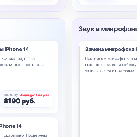
Звук и микрофон
ры
iPhone 14
Замена микрофона
ь искажения, пятна
Проверяем микрофоны и с
лема может проявляться
выполняется, если собесед
записывается с помехами.
10090 руб.
Акция до 11 августа
8190 руб.
iPhone 14
 поцарапано. Проверяем