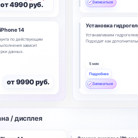
Записаться
от 4990 руб.
Установка гидрогел
iPhone 14
Устанавливаем гидрогелеву
каунта по действующим
Подходит как дополнительн
выполнения зависит
ерки данных.
5 мин
Подробнее
от 9990 руб.
Записаться
ана / дисплея