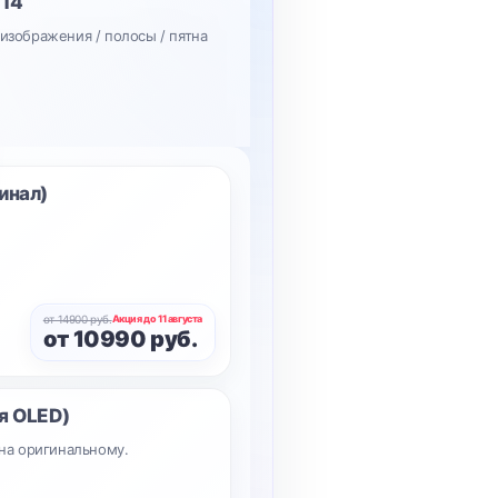
 14
 изображения / полосы / пятна
инал)
от 14900 руб.
Акция до 11 августа
от 10990 руб.
я OLED)
на оригинальному.