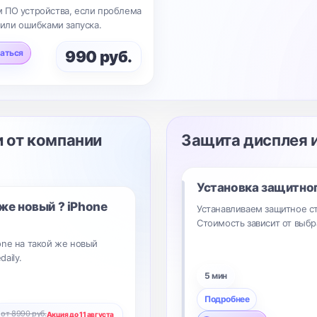
 ПО устройства, если проблема
 или ошибками запуска.
аться
990 руб.
 от компании
Защита дисплея 
Установка защитно
 же новый ?
iPhone
Устанавливаем защитное ст
Стоимость зависит от выбр
one на такой же новый
aily.
5 мин
Подробнее
от 8990 руб.
Акция до 11 августа