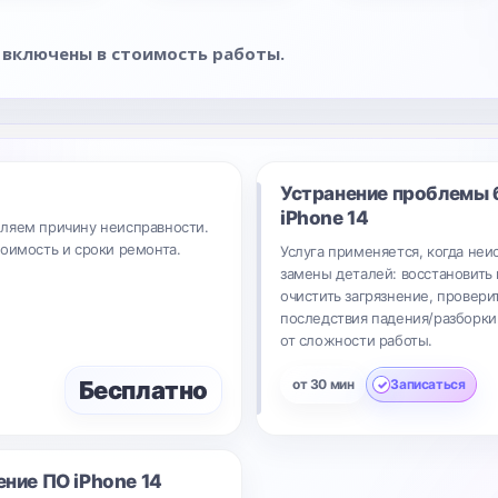
 включены в стоимость работы.
Устранение проблемы 
iPhone 14
ляем причину неисправности.
тоимость и сроки ремонта.
Услуга применяется, когда неи
замены деталей: восстановить 
очистить загрязнение, провери
последствия падения/разборки.
от сложности работы.
Бесплатно
от 30 мин
Записаться
ение ПО
iPhone 14