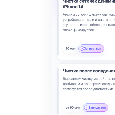
Чистка сеточек динами
iPhone 14
Чистим сеточки динамиков, ми
устройства от пыли и загрязнени
звук стал тише, собеседник пло
плохо фиксируется.
10 мин
Записаться
Чистка после попадани
Выполняем чистку устройства п
разбираем и проверяем следы о
согласуется после диагностики.
от 60 мин
Записаться