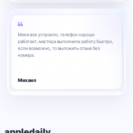
У меня много дел, но должен сказать, что мне
все понравилось и я всем безусловно
доволен.
Кристоф
appledaily