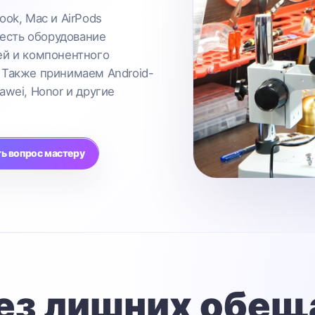
ook, Mac и AirPods
 есть оборудование
ей и компонентного
 Также принимаем Android-
awei, Honor и другие
ь вопрос мастеру
ез лишних обещ