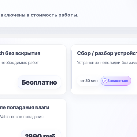
 включены в стоимость работы.
ch без вскрытия
Сбор / разбор устройс
 необходимых работ
Устранение неполадки без зам
Бесплатно
от 30 мин
Записаться
ле попадания влаги
Watch после попадания
1990 руб.