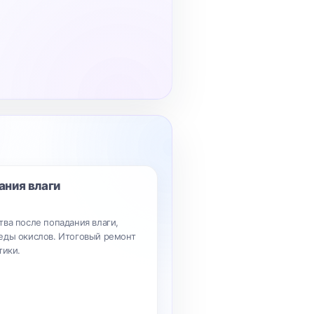
ания влаги
ва после попадания влаги,
еды окислов. Итоговый ремонт
тики.