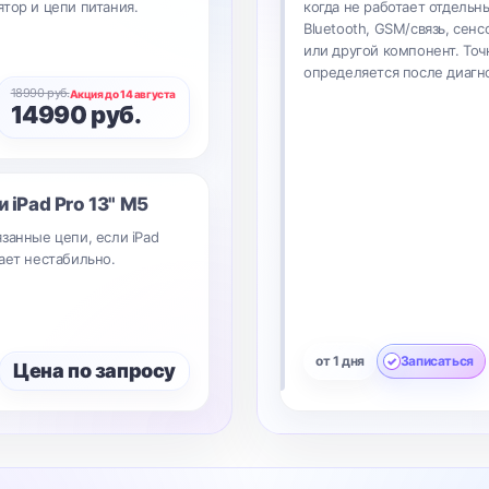
тор и цепи питания.
когда не работает отдельны
Bluetooth, GSM/связь, сенс
или другой компонент. Точ
определяется после диагн
18990 руб.
Акция до 14 августа
14990 руб.
ки
iPad Pro 13" M5
занные цепи, если iPad
ает нестабильно.
от 1 дня
Записаться
Цена по запросу