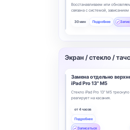
Восстанавливаем или обновляем
связана с системой, зависанием
30 мин
Подробнее
Запис
Экран / стекло / тач
Замена отдельно верхн
iPad Pro 13" M5
Стекло iPad Pro 13" M5 треснуло
реагирует на касания.
от 4 часов
Подробнее
Записаться