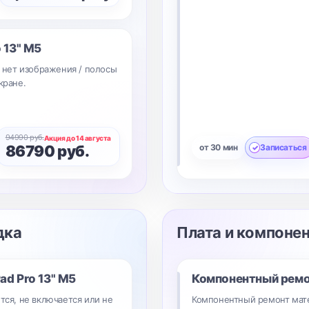
o 13" M5
/ нет изображения / полосы
кране.
94990 руб.
Акция до 14 августа
86790 руб.
от 30 мин
Записаться
дка
Плата и компоне
Pad Pro 13" M5
Компонентный рем
тся, не включается или не
Компонентный ремонт мате