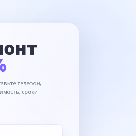
монт
%
тавьте телефон,
имость, сроки