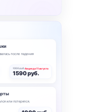
шки
валась после падения
1900 руб.
Акция до 11 августа
1590 руб.
арты
лся или потерялся.