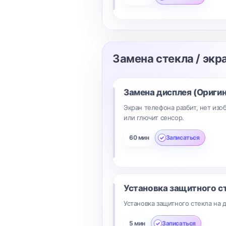
Замена стекла / экр
Замена дисплея (Оригин
Экран телефона разбит, нет изо
или глючит сенсор.
60 мин
Записаться
Установка защитного с
Установка защитного стекла на 
5 мин
Записаться