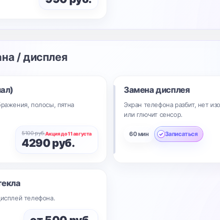
ана / дисплея
ал)
Замена дисплея
бражения, полосы, пятна
Экран телефона разбит, нет из
или глючит сенсор.
5100 руб.
60 мин
Записаться
Акция до 11 августа
4290 руб.
текла
дисплей телефона.