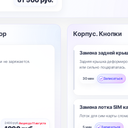
от 500 руб.
ор
Корпус. Кнопки
Замена задней кры
и не заряжается.
Задняя крышка деформиро
или сильно поцарапалась.
30 мин
Записаться
Замена лотка SIM к
Лоток для сим-карты слома
2400 руб.
Акция до 11 августа
5 мин
Записаться