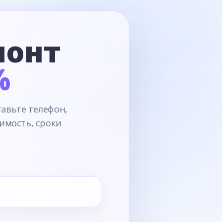
монт
%
тавьте телефон,
имость, сроки