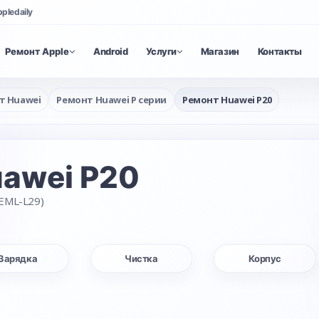
ppledaily
Ремонт Apple
Android
Услуги
Магазин
Контакты
т Huawei
Ремонт Huawei P серии
Ремонт Huawei P20
awei P20
EML-L29)
Зарядка
Чистка
Корпус