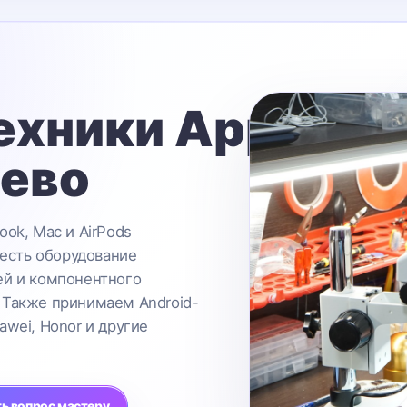
ехники Apple
ьево
ook, Mac и AirPods
 есть оборудование
ей и компонентного
 Также принимаем Android-
awei, Honor и другие
ь вопрос мастеру