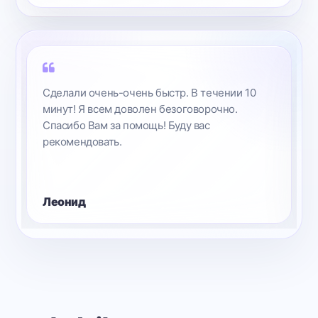
Поставлю максимальный бал! Все прошло
спокойно и без лишних советов! Мне все
понравилось.
Александр