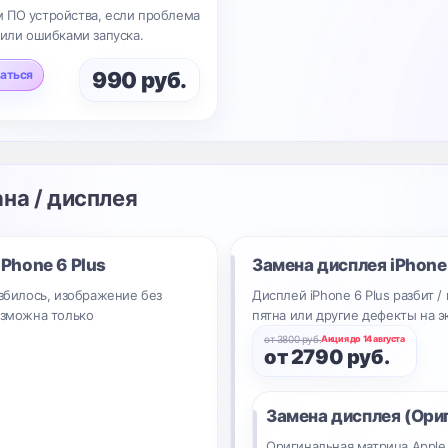
 ПО устройства, если проблема
 или ошибками запуска.
аться
990 руб.
ана / дисплея
iPhone 6 Plus
Замена дисплея
iPhone
азбилось, изображение без
Дисплей iPhone 6 Plus разбит /
озможна только
пятна или другие дефекты на э
от 3800 руб.
Акция до 14 августа
от 2790 руб.
Замена дисплея (Ори
Оригинальная матрица Apple