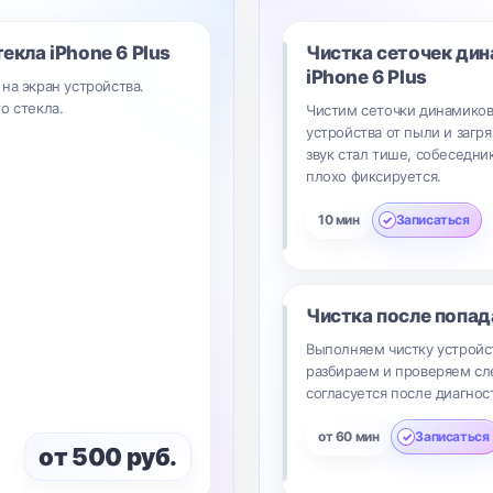
текла
iPhone 6 Plus
Чистка сеточек ди
iPhone 6 Plus
на экран устройства.
о стекла.
Чистим сеточки динамиков
устройства от пыли и загря
звук стал тише, собеседни
плохо фиксируется.
10 мин
Записаться
Чистка после попад
Выполняем чистку устройст
разбираем и проверяем сл
согласуется после диагнос
от 60 мин
Записаться
от 500 руб.