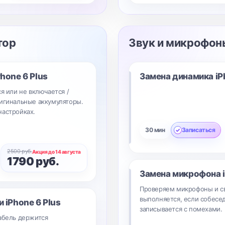
тор
Звук и микрофон
Phone 6 Plus
Замена динамика
iP
я или не включается /
ригинальные аккумуляторы.
настройках.
30 мин
Записаться
2500 руб.
Акция до 14 августа
1790 руб.
Замена микрофона
Проверяем микрофоны и с
выполняется, если собесед
ки
iPhone 6 Plus
записывается с помехами.
кабель держится