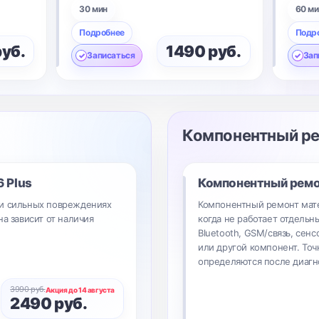
30 мин
60 ми
Подробнее
Подр
руб.
1490 руб.
Записаться
Зап
Компонентный р
6 Plus
Компонентный рем
ри сильных повреждениях
Компонентный ремонт мате
на зависит от наличия
когда не работает отдельны
Bluetooth, GSM/связь, сенс
или другой компонент. Точ
определяются после диагн
3990 руб.
Акция до 14 августа
2490 руб.