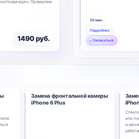
нен/поврежден. Проверяем
30 мин
Подробнее
1490 руб.
Записаться
ры
Замена фронтальной камеры
Заме
iPhone 6 Plus
iPhon
ь
Стекл
сели.
или по
ться
и меня
работа