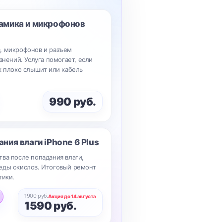
намика и микрофонов
, микрофонов и разъем
знений. Услуга помогает, если
к плохо слышит или кабель
990 руб.
ания влаги
iPhone 6 Plus
ва после попадания влаги,
еды окислов. Итоговый ремонт
тики.
1900 руб.
Акция до 14 августа
1590 руб.