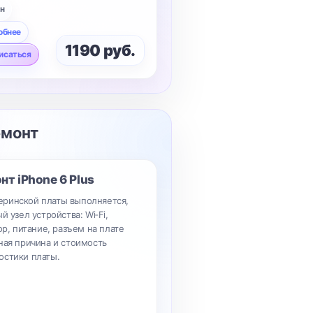
н
обнее
1190 руб.
исаться
емонт
онт
iPhone 6 Plus
ринской платы выполняется,
й узел устройства: Wi‑Fi,
ор, питание, разъем на плате
ная причина и стоимость
остики платы.