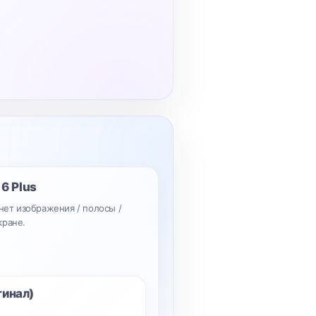
 6 Plus
 нет изображения / полосы /
кране.
гинал)
.