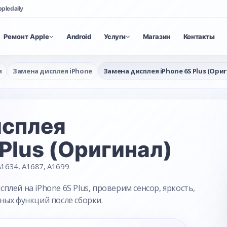
ppledaily
Ремонт Apple
Android
Услуги
Магазин
Контакты
я
Замена дисплея iPhone
Замена дисплея iPhone 6S Plus (Ори
исплея
 Plus (Оригинал)
1634, A1687, A1699
лей на iPhone 6S Plus, проверим сенсор, яркость,
ных функций после сборки.