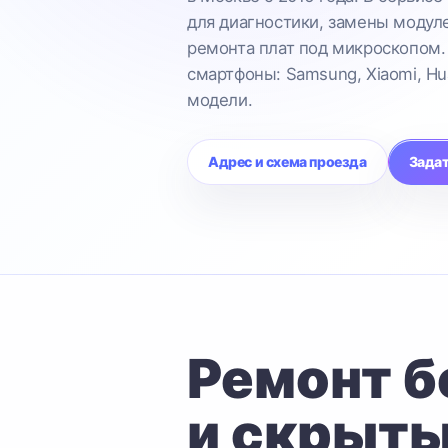
для диагностики, замены модул
ремонта плат под микроскопом.
смартфоны: Samsung, Xiaomi, Hu
модели.
Адрес и схема проезда
Задат
Ремонт б
и скрыты