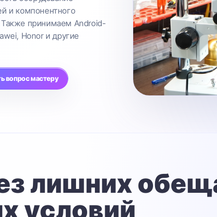
ей и компонентного
 Также принимаем Android-
awei, Honor и другие
ь вопрос мастеру
ез лишних обещ
х условий