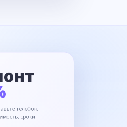
монт
%
тавьте телефон,
имость, сроки