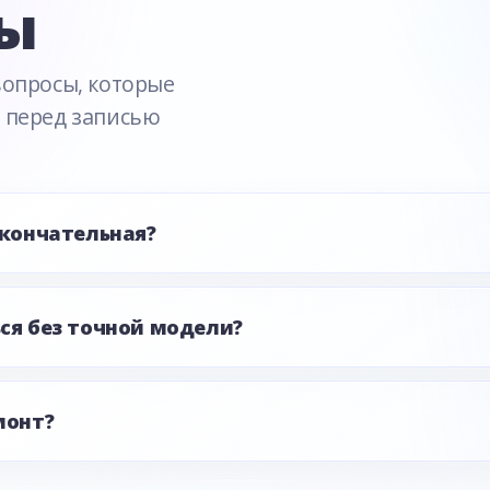
ы
вопросы, которые
 перед записью
окончательная?
ся без точной модели?
монт?