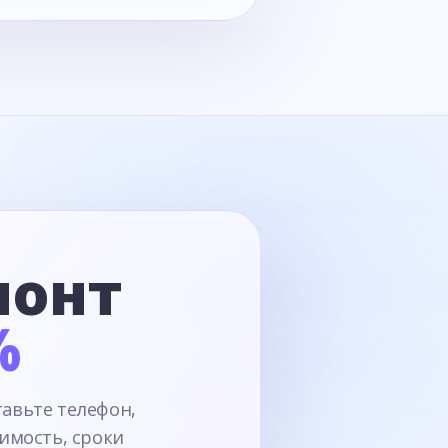
монт
%
тавьте телефон,
имость, сроки