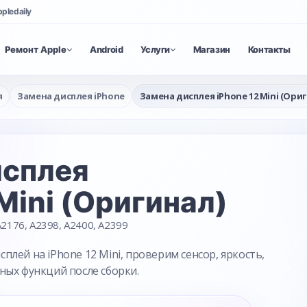
ppledaily
Ремонт Apple
Android
Услуги
Магазин
Контакты
я
Замена дисплея iPhone
Замена дисплея iPhone 12 Mini (Ори
исплея
 Mini (Оригинал)
2176, A2398, A2400, A2399
лей на iPhone 12 Mini, проверим сенсор, яркость,
ных функций после сборки.