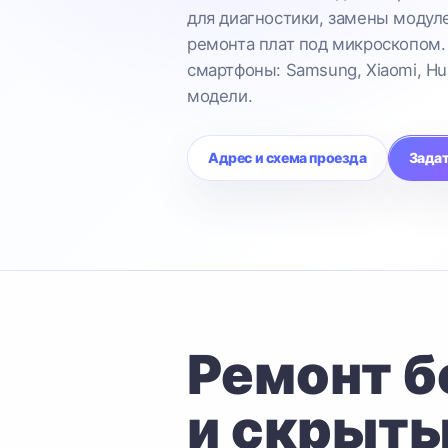
для диагностики, замены модул
ремонта плат под микроскопом.
смартфоны: Samsung, Xiaomi, Hu
модели.
Адрес и схема проезда
Задат
Ремонт б
и скрыты