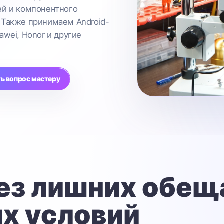
ей и компонентного
 Также принимаем Android-
awei, Honor и другие
ь вопрос мастеру
ез лишних обещ
х условий