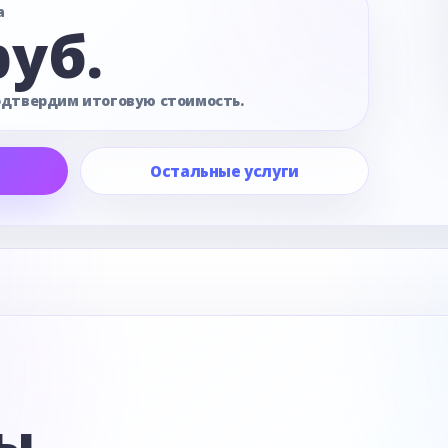
а
руб.
одтвердим итоговую стоимость.
Остальные услуги
е
ы