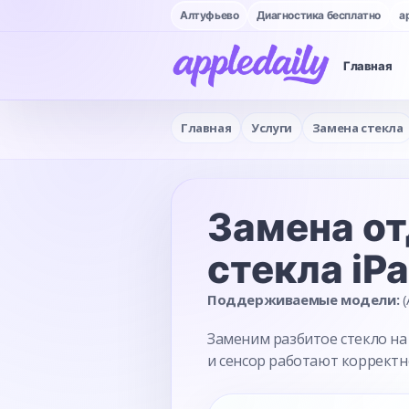
Алтуфьево
Диагностика бесплатно
a
Главная
Главная
Услуги
Замена стекла
Замена от
стекла
iP
Поддерживаемые модели:
(
Заменим разбитое стекло на 
и сенсор работают корректн