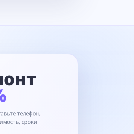
монт
%
тавьте телефон,
имость, сроки