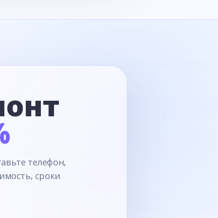
монт
%
тавьте телефон,
имость, сроки