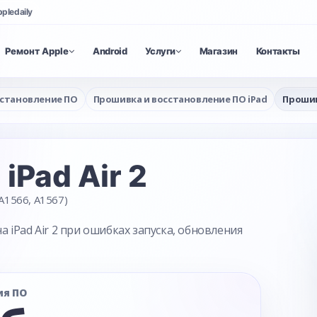
ppledaily
Ремонт Apple
Android
Услуги
Магазин
Контакты
сстановление ПО
Прошивка и восстановление ПО iPad
Прошивк
а
iPad Air 2
A1566, A1567)
iPad Air 2 при ошибках запуска, обновления
ия ПО