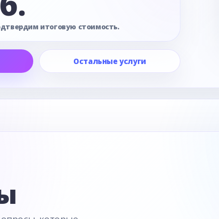
б.
одтвердим итоговую стоимость.
Остальные услуги
е
ы