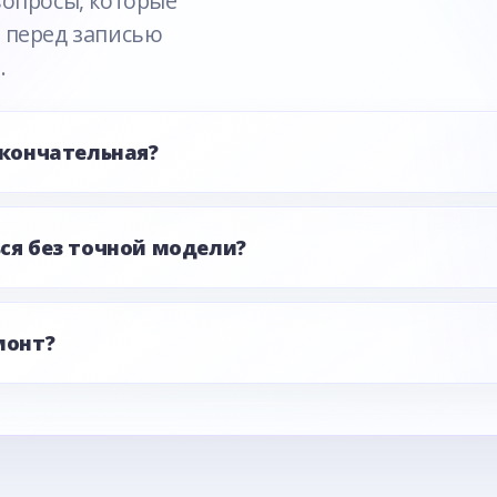
вопросы, которые
 перед записью
.
окончательная?
ся без точной модели?
монт?