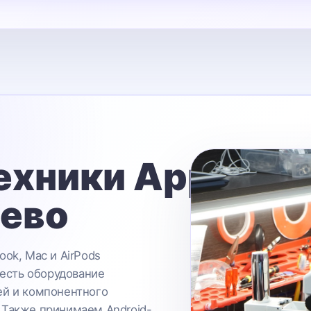
ехники Apple
ьево
ook, Mac и AirPods
 есть оборудование
ей и компонентного
 Также принимаем Android-