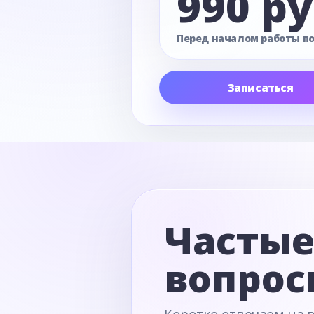
990 ру
Перед началом работы п
Записаться
Часты
вопрос