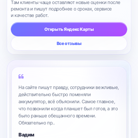
Там клиенты чаще оставляют новые оценки после
ремонта и пишут подробнее о сроках, сервисе
и качестве работ.
Открыть Яндекс Карты
Все отзывы
Я неоднократно к Вам обращаюсь. Очнь
хорошие мальчики, всегда вежливые, всегда
спокойные, никогда сомнений нет, мне всё
нравится. У Вас работаю люди, которые
заинтересованы, к ним придешь, они всё
выслушают, ..
Елена