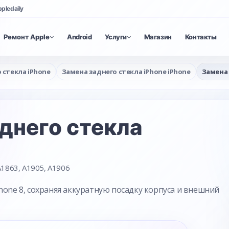
ppledaily
Ремонт Apple
Android
Услуги
Магазин
Контакты
 стекла iPhone
Замена заднего стекла iPhone iPhone
Замена 
днего стекла
1863, A1905, A1906
hone 8, сохраняя аккуратную посадку корпуса и внешний