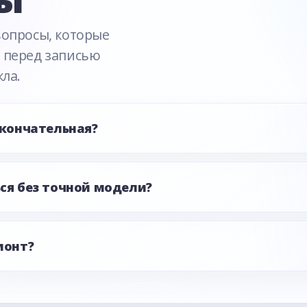
вопросы, которые
 перед записью
кла.
окончательная?
ся без точной модели?
монт?