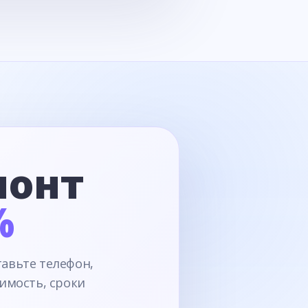
монт
%
тавьте телефон,
имость, сроки