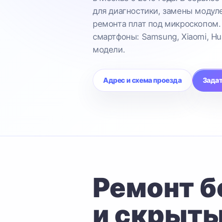
для диагностики, замены модул
ремонта плат под микроскопом.
смартфоны: Samsung, Xiaomi, Hu
модели.
Адрес и схема проезда
Задат
Ремонт б
и скрыты