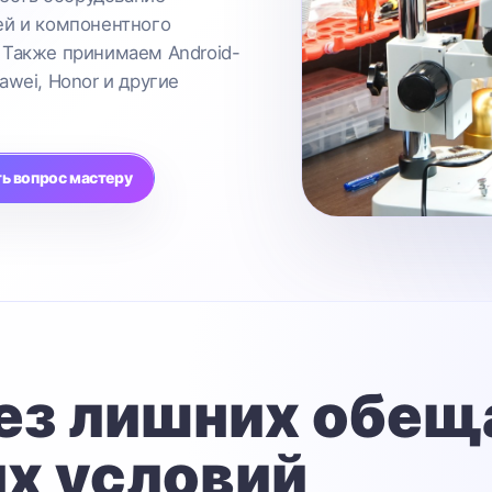
ей и компонентного
 Также принимаем Android-
awei, Honor и другие
ь вопрос мастеру
ез лишних обещ
х условий