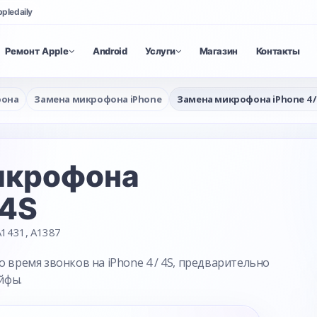
ppledaily
Ремонт Apple
Android
Услуги
Магазин
Контакты
фона
Замена микрофона iPhone
Замена микрофона iPhone 4 /
икрофона
 4S
1431, A1387
о время звонков на iPhone 4 / 4S, предварительно
йфы.