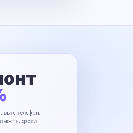
монт
%
тавьте телефон,
имость, сроки