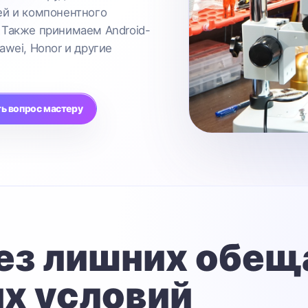
ей и компонентного
 Также принимаем Android-
awei, Honor и другие
ь вопрос мастеру
ез лишних обещ
х условий