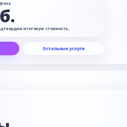
офона
б.
одтвердим итоговую стоимость.
Остальные услуги
е
ы