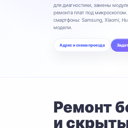
для диагностики, замены модул
ремонта плат под микроскопом.
смартфоны: Samsung, Xiaomi, Hu
модели.
Адрес и схема проезда
Задат
Ремонт б
и скрыты