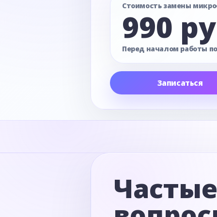
Стоимость замены микр
990 ру
Перед началом работы п
Записаться
Часты
вопрос