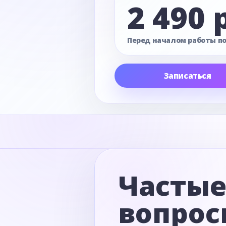
2 490 
Перед началом работы п
Записаться
Часты
вопрос