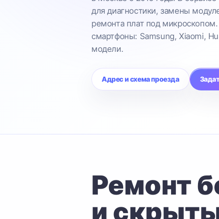
для диагностики, замены модул
ремонта плат под микроскопом.
смартфоны: Samsung, Xiaomi, Hu
модели.
Адрес и схема проезда
Задат
Ремонт б
и скрыты