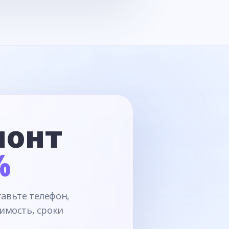
монт
%
тавьте телефон,
имость, сроки