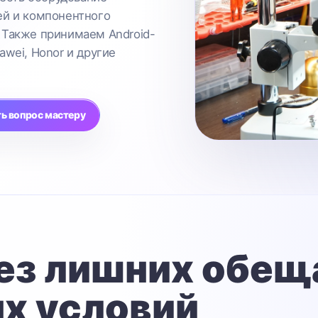
ей и компонентного
 Также принимаем Android-
awei, Honor и другие
ь вопрос мастеру
ез лишних обещ
х условий