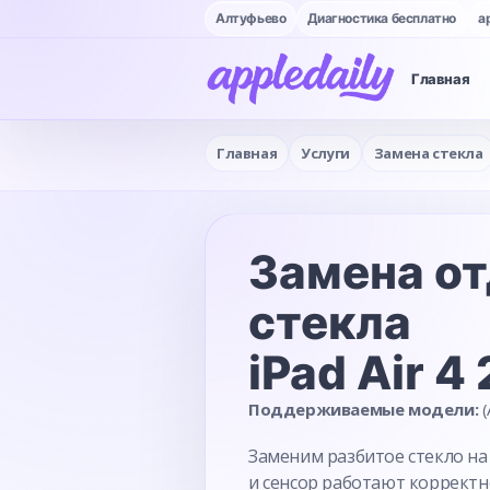
Алтуфьево
Диагностика бесплатно
a
Главная
Главная
Услуги
Замена стекла
Замена от
стекла
iPad Air 
Поддерживаемые модели:
(
Заменим разбитое стекло на 
и сенсор работают корректн