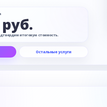
а
 руб.
одтвердим итоговую стоимость.
Остальные услуги
е