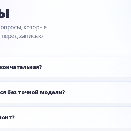
ы
вопросы, которые
 перед записью
окончательная?
ся без точной модели?
монт?