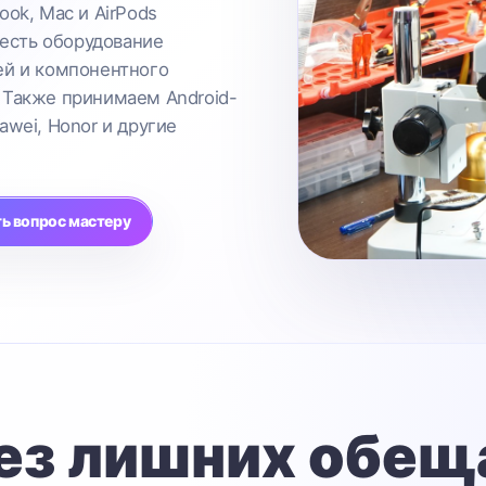
ook, Mac и AirPods
 есть оборудование
ей и компонентного
 Также принимаем Android-
awei, Honor и другие
ь вопрос мастеру
ез лишних обещ