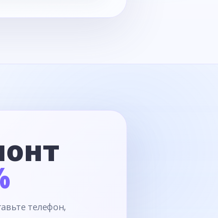
монт
%
тавьте телефон,