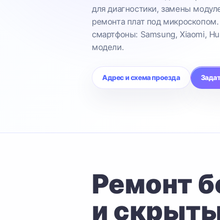
для диагностики, замены модул
ремонта плат под микроскопом.
смартфоны: Samsung, Xiaomi, Hu
модели.
Адрес и схема проезда
Задат
Ремонт б
и скрыты