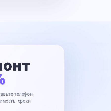
монт
%
тавьте телефон,
имость, сроки