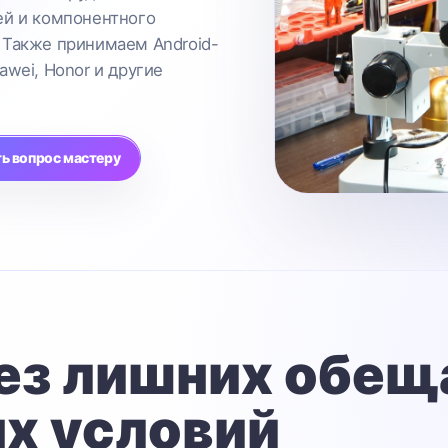
ей и компонентного
 Также принимаем Android-
awei, Honor и другие
ь вопрос мастеру
ез лишних обещ
х условий