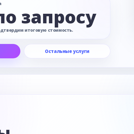
а
по запросу
одтвердим итоговую стоимость.
Остальные услуги
е
ы