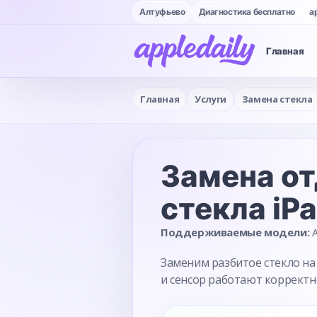
Алтуфьево
Диагностика бесплатно
a
Главная
Главная
Услуги
Замена стекла
Замена от
стекла
iP
Поддерживаемые модели:
A
Заменим разбитое стекло на 
и сенсор работают корректн