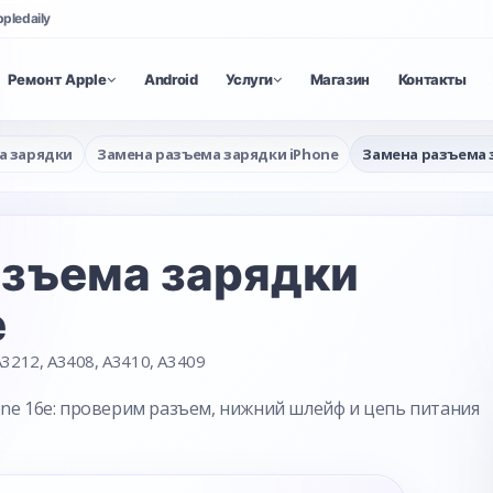
ppledaily
Ремонт Apple
Android
Услуги
Магазин
Контакты
а зарядки
Замена разъема зарядки iPhone
Замена разъема з
азъема зарядки
e
3212, A3408, A3410, A3409
one 16e: проверим разъем, нижний шлейф и цепь питания