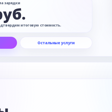
ма зарядки
руб.
одтвердим итоговую стоимость.
Остальные услуги
е
ы