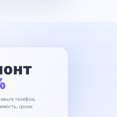
монт
%
тавьте телефон,
имость, сроки