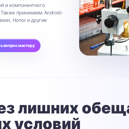
ей и компонентного
 Также принимаем Android-
awei, Honor и другие
ь вопрос мастеру
ез лишних обещ
х условий