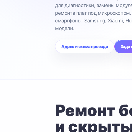
для диагностики, замены модул
ремонта плат под микроскопом.
смартфоны: Samsung, Xiaomi, Hu
модели.
Адрес и схема проезда
Задат
Ремонт б
и скрыты