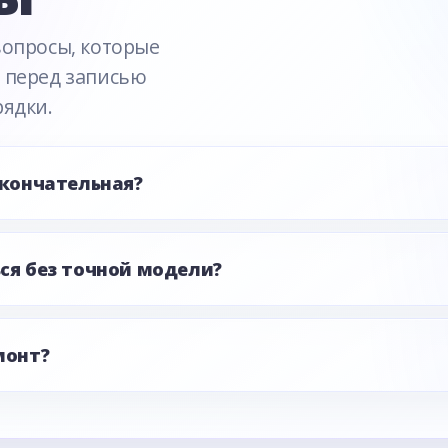
вопросы, которые
 перед записью
рядки.
окончательная?
ся без точной модели?
монт?