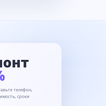
монт
%
тавьте телефон,
имость, сроки