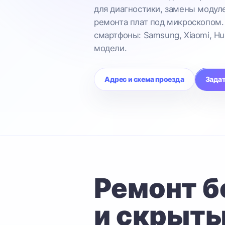
для диагностики, замены модул
ремонта плат под микроскопом.
смартфоны: Samsung, Xiaomi, Hu
модели.
Адрес и схема проезда
Задат
Ремонт б
и скрыты