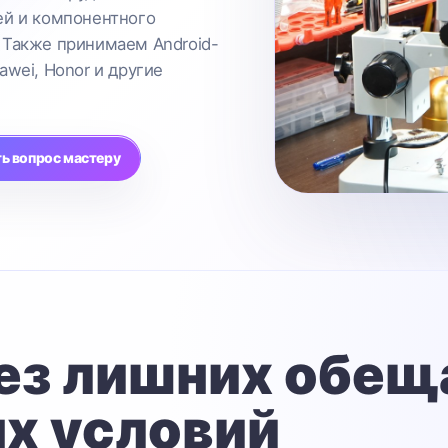
ей и компонентного
 Также принимаем Android-
awei, Honor и другие
ь вопрос мастеру
ез лишних обещ
х условий