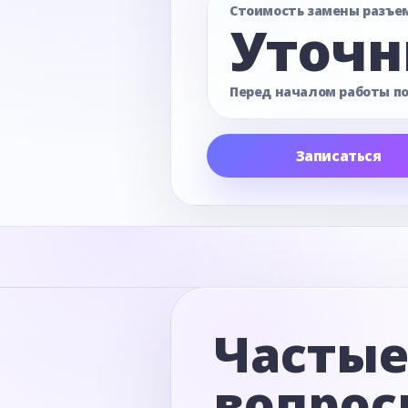
Стоимость замены разъе
Уточн
Перед началом работы п
Записаться
Часты
вопрос