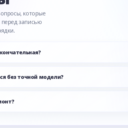
вопросы, которые
 перед записью
рядки.
окончательная?
ся без точной модели?
монт?