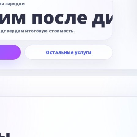
ма зарядки
им после диа
одтвердим итоговую стоимость.
Остальные услуги
е
ы