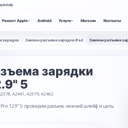
ppledaily
Ремонт Apple
Android
Услуги
Магазин
Контакты
а зарядки
Замена разъема зарядки iPad
Замена разъема заря
азъема зарядки
.9" 5
2378, A2461, A2379, A2462
 Pro 12.9" 5: проверим разъем, нижний шлейф и цепь