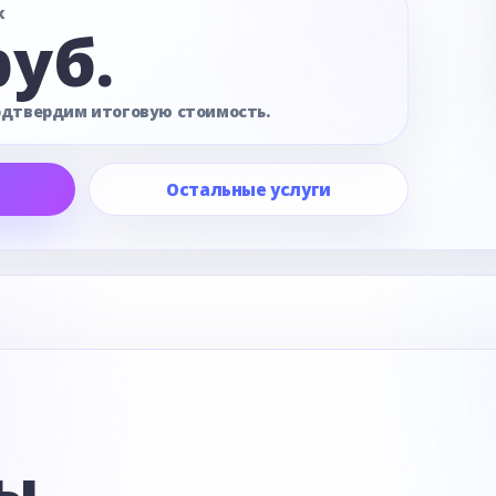
к
руб.
одтвердим итоговую стоимость.
Остальные услуги
е
ы