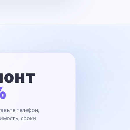
монт
%
тавьте телефон,
имость, сроки