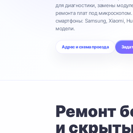
для диагностики, замены модул
ремонта плат под микроскопом.
смартфоны: Samsung, Xiaomi, Hu
модели.
Адрес и схема проезда
Задат
Ремонт б
и скрыты