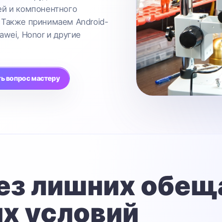
ей и компонентного
 Также принимаем Android-
awei, Honor и другие
ь вопрос мастеру
ез лишних обещ
х условий