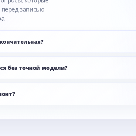
вопросы, которые
 перед записью
а.
окончательная?
ся без точной модели?
монт?