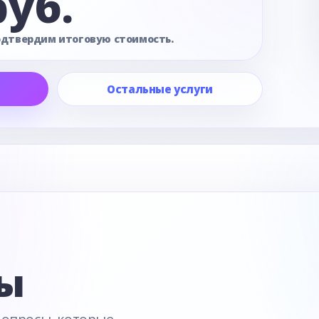
руб.
одтвердим итоговую стоимость.
Остальные услуги
е
ы