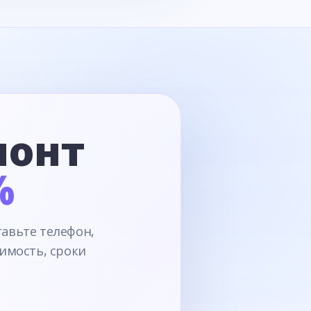
монт
%
тавьте телефон,
имость, сроки