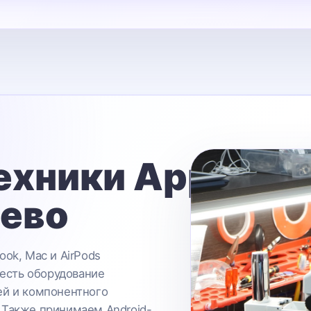
ехники Apple
ьево
ook, Mac и AirPods
 есть оборудование
ей и компонентного
 Также принимаем Android-