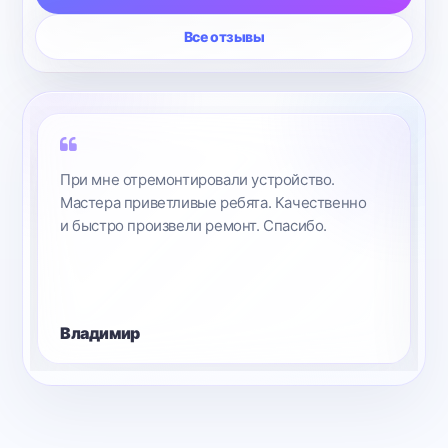
Все отзывы
Мне все понравилось, но через полгода после
ремонта у меня вновь появилась проблема.
С мастером мы все решили, надеюсь.
Поставила 8 баллов, только из-за повторного
обращения, но с удовольствием буду
рекомендо..
Анжелика