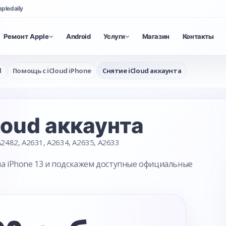
ppledaily
Ремонт Apple
Android
Услуги
Магазин
Контакты
d
Помощь с iCloud iPhone
Снятие iCloud аккаунта
loud аккаунта
2482, A2631, A2634, A2635, A2633
 на iPhone 13 и подскажем доступные официальные