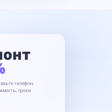
монт
%
тавьте телефон,
имость, сроки