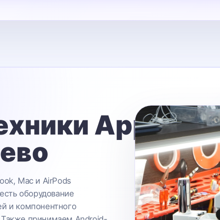
ехники Apple
ьево
ook, Mac и AirPods
 есть оборудование
ей и компонентного
 Также принимаем Android-