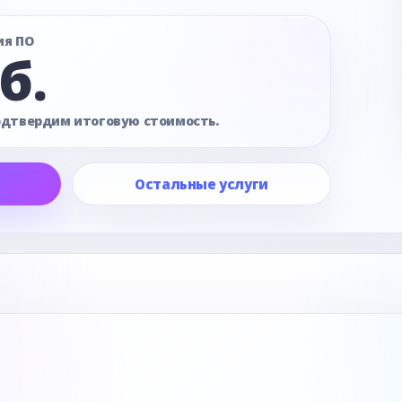
ия ПО
б.
одтвердим итоговую стоимость.
Остальные услуги
е