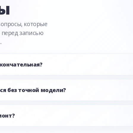
ы
вопросы, которые
 перед записью
.
окончательная?
ся без точной модели?
монт?