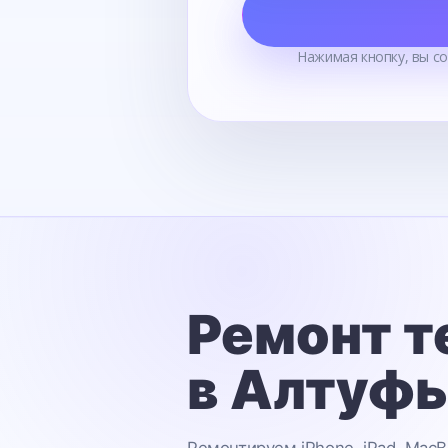
Нажимая кнопку, вы с
Ремонт т
в Алтуф
Ремонтируем iPhone, iPad, MacB