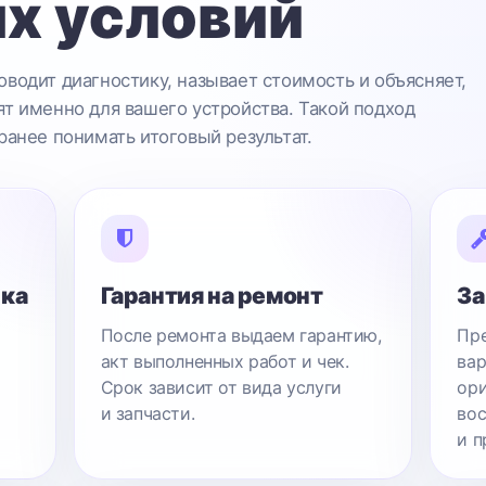
х условий
водит диагностику, называет стоимость и объясняет,
т именно для вашего устройства. Такой подход
ранее понимать итоговый результат.
ика
Гарантия на ремонт
За
После ремонта выдаем гарантию,
Пре
акт выполненных работ и чек.
вар
Срок зависит от вида услуги
ори
и запчасти.
вос
и п