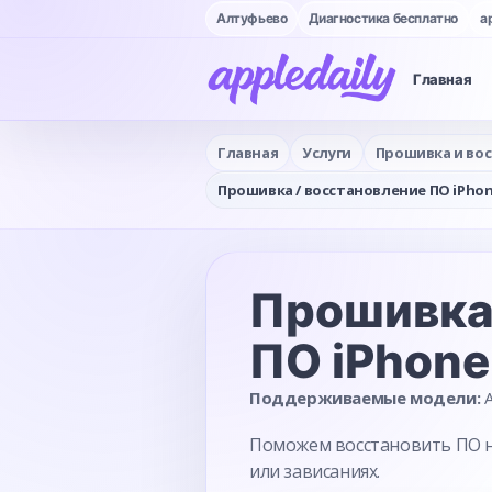
Алтуфьево
Диагностика бесплатно
a
Главная
Главная
Услуги
Прошивка и во
Прошивка / восстановление ПО iPhon
Прошивка 
ПО
iPhone
Поддерживаемые модели:
A
Поможем восстановить ПО на
или зависаниях.