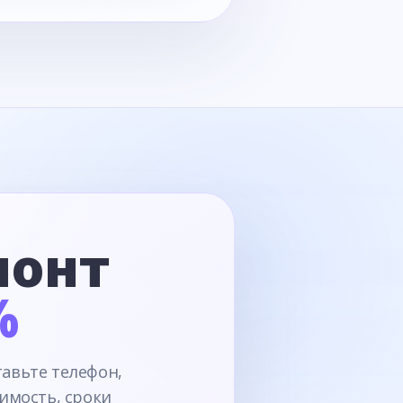
монт
%
тавьте телефон,
имость, сроки